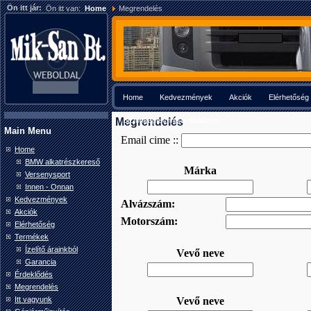
Ön itt jár:
Ön itt van:
Home
Megrendelés
Home
Kedvezmények
Akciók
Elérhetőség
Megrendelés
Biztonságtechnikai adatlapok
Main Menu
Home
BMW alkatrészkereső
Versenysport
Innen - Onnan
Kedvezmények
Akciók
Elérhetőség
Termékek
Ízelítő árainkból
Garancia
Érdeklődés
Megrendelés
Itt vagyunk