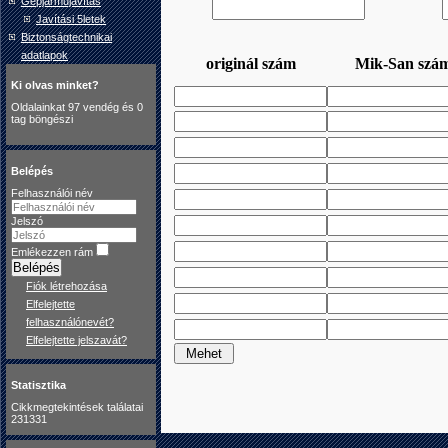
Gépjárműjavítás
Javítási 5letek
Biztonságtechnikai
adatlapok
Ki olvas minket?
Oldalainkat 97 vendég és 0
tag böngészi
Belépés
Felhasználói név
Jelszó
Emlékezzen rám
Belépés
Fiók létrehozása
Elfelejtette
felhasználónevét?
Elfelejtette jelszavát?
Statisztika
Cikkmegtekintések találatai
231331